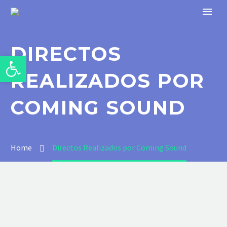
DIRECTOS
Abrir barra de herramientas
REALIZADOS POR
COMING SOUND
Home
Directos Realizados por Coming Sound