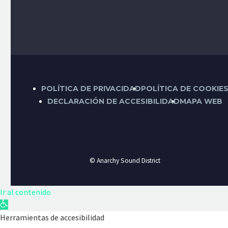
POLÍTICA DE PRIVACIDAD
POLÍTICA DE COOKIE
DECLARACIÓN DE ACCESIBILIDAD
MAPA WEB
© Anarchy Sound District
Ir al contenido
Abrir
barra
Herramientas de accesibilidad