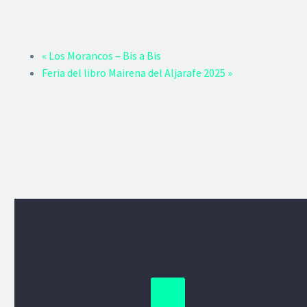
«
Los Morancos – Bis a Bis
Feria del libro Mairena del Aljarafe 2025
»