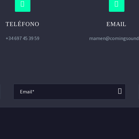




TELÉFONO
EMAIL
+34 697 45 39 59
mamen@comingsound.