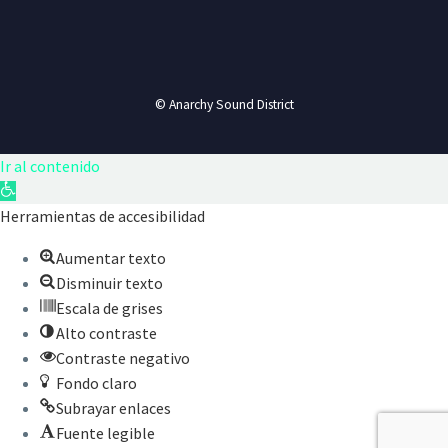
© Anarchy Sound District
Ir al contenido
Abrir
barra
Herramientas de accesibilidad
de
Aumentar texto
herramientas
Disminuir texto
Escala de grises
Alto contraste
Contraste negativo
Fondo claro
Subrayar enlaces
Fuente legible