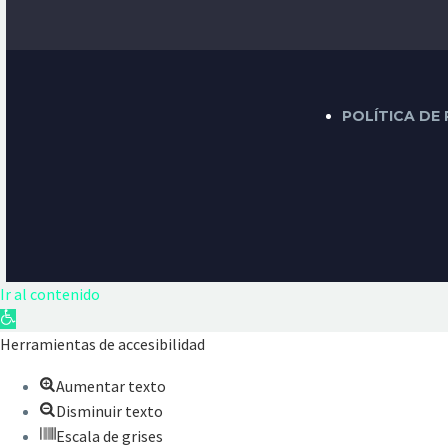
POLÍTICA DE
Ir al contenido
Abrir
barra
Herramientas de accesibilidad
de
Aumentar texto
herramientas
Disminuir texto
Escala de grises