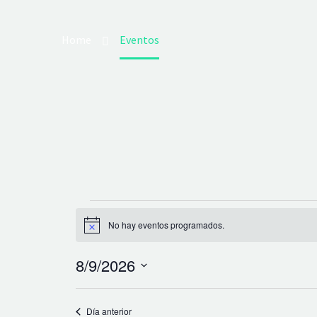
Home
Eventos
EVENTOS
No hay eventos programados.
Aviso
EN
8/9/2026
Selecciona
AGOSTO
la
Día anterior